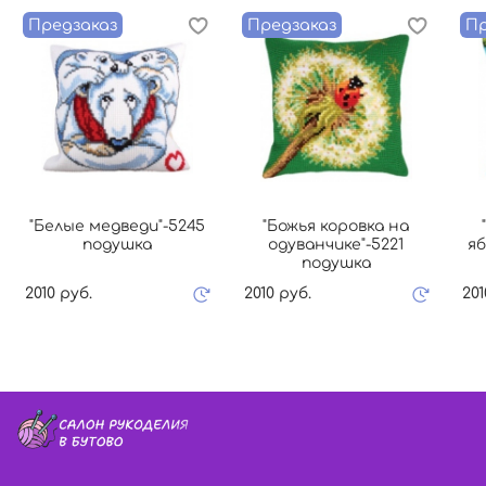
Предзаказ
Предзаказ
Пр
"Белые медведи"-5245
"Божья коровка на
подушка
одуванчике"-5221
яб
подушка
2010 руб.
2010 руб.
201