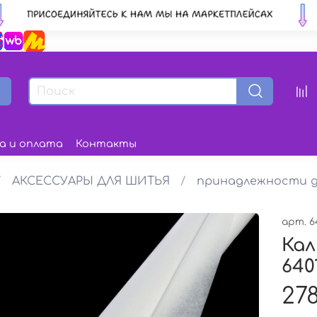
а и оплата
Контакты
АКСЕССУАРЫ ДЛЯ ШИТЬЯ
принадлежности д
арт.
6
Кал
640
278