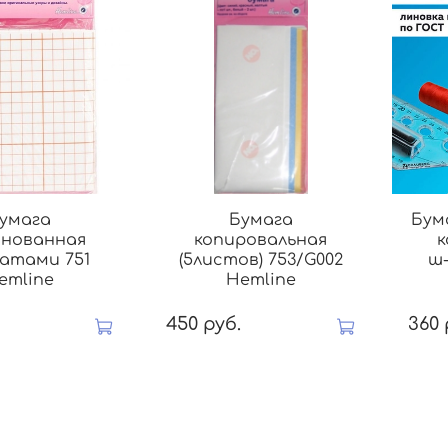
умага
Бумага
Бум
инованная
копировальная
атами 751
(5листов) 753/G002
ш-
emline
Hemline
450 руб.
360 