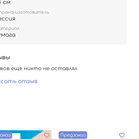
4 см
трана-изготовитель
оссия
атериал
умага
ывы
вов еще никто не оставлял
сать отзыв
аказ
Предзаказ