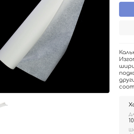
Каль
Изго
шири
подх
друг
соот
Х
Д
1
Ш