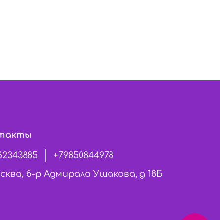
такты
62343885
+79850844978
сква, б-р Адмирала Ушакова, д 18Б