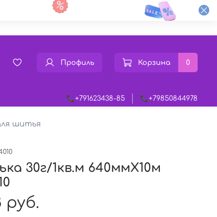
Профиль
Корзина
0
📞+791623438-85
📞+79850844978
ля шитья
4010
ька 30г/1кв.м 640ммХ10м
10
 руб.