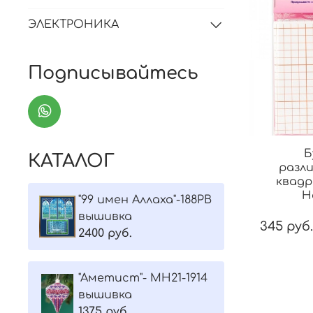
ЭЛЕКТРОНИКА
Подписывайтесь
Б
КАТАЛОГ
разл
квадр
H
"99 имен Аллаха"-188РВ
вышивка
345 руб.
2400 руб.
"Aметист"- МH21-1914
вышивка
1375 руб.