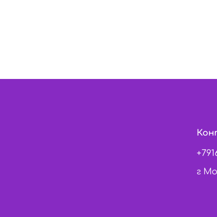
Кон
+791
г Мо