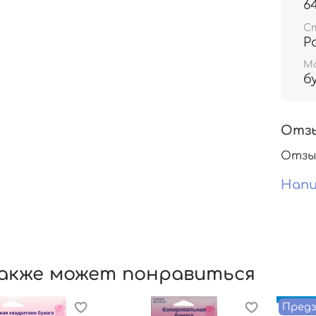
6
С
Р
М
б
Отз
Отзы
Напи
акже может понравиться
Предз