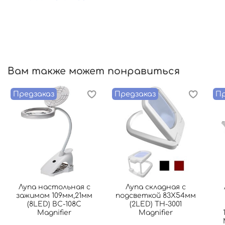
Вам также может понравиться
Предзаказ
Предзаказ
Пр
Лупа настольная с
Лупа складная с
зажимом 109мм,21мм
подсветкой 83Х54мм
(8LED) BC-108C
(2LED) TH-3001
Magnifier
Magnifier