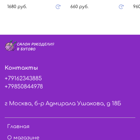
1680 руб.
660 руб.
960
Контакты
+79162343885
+79850844978
г Москва, б-р Адмирала Ушакова, д 18Б
Главная
О магазине