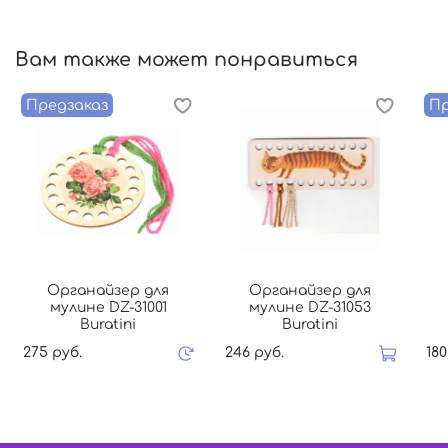
Вам также может понравиться
Предзаказ
Пр
Органайзер для
Органайзер для
мулине DZ-31001
мулине DZ-31053
Buratini
Buratini
275 руб.
246 руб.
180