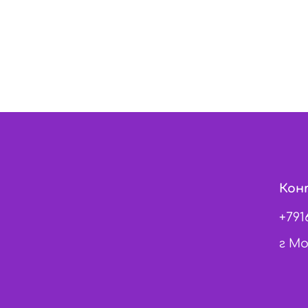
Кон
+791
г Мо