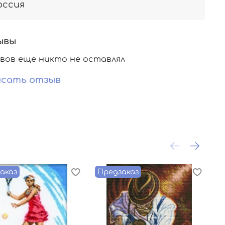
оссия
ывы
вов еще никто не оставлял
сать отзыв
аказ
Предзаказ
П