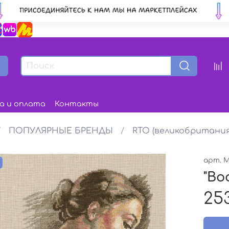
а и оплата
Контакты
ПОПУЛЯРНЫЕ БРЕНДЫ
RTO (великобритания
арт.
M
з
"Во
25