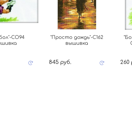
бол"-CО94
"Просто дождь"-C162
"Б
ышивка
вышивка
845 руб.
260 