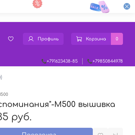
Профиль
Корзина
0
📞+791623438-85
📞+79850844978
)
500
споминания"-M500 вышивка
35 руб.