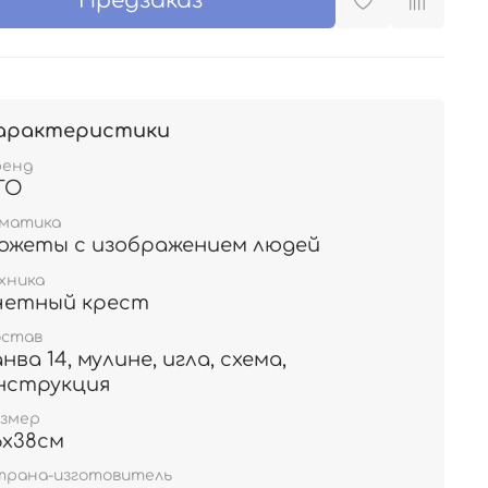
Предзаказ
арактеристики
ренд
TO
ематика
южеты с изображением людей
хника
четный крест
остав
анва 14, мулине, игла, схема,
нструкция
азмер
6х38см
трана-изготовитель