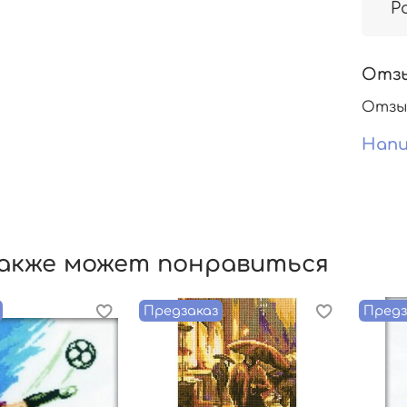
Р
Отз
Отзы
Напи
акже может понравиться
Предзаказ
Предз