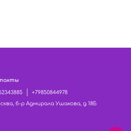
такты
62343885
+79850844978
сква, б-р Адмирала Ушакова, д 18Б