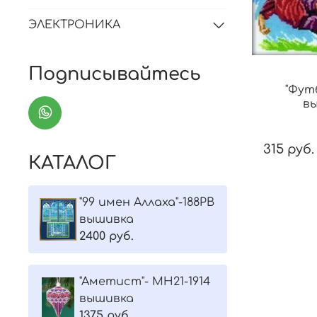
ЭЛЕКТРОНИКА
Подписывайтесь
"Фут
в
315 руб.
КАТАЛОГ
"99 имен Аллаха"-188РВ
вышивка
2400 руб.
"Aметист"- МH21-1914
вышивка
1375 руб.