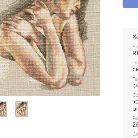
Х
Б
R
Т
с
Те
с
С
к
и
Р
2
С