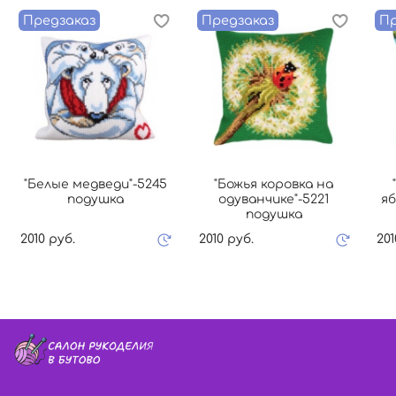
Предзаказ
Предзаказ
Пр
"Белые медведи"-5245
"Божья коровка на
подушка
одуванчике"-5221
яб
подушка
2010 руб.
2010 руб.
201