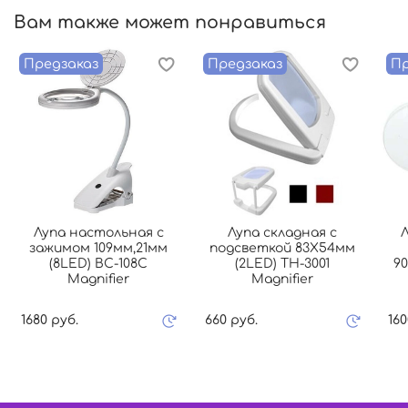
Вам также может понравиться
Предзаказ
Предзаказ
Пр
Лупа настольная с
Лупа складная с
зажимом 109мм,21мм
подсветкой 83Х54мм
(8LED) BC-108C
(2LED) TH-3001
9
Magnifier
Magnifier
1680 руб.
660 руб.
160